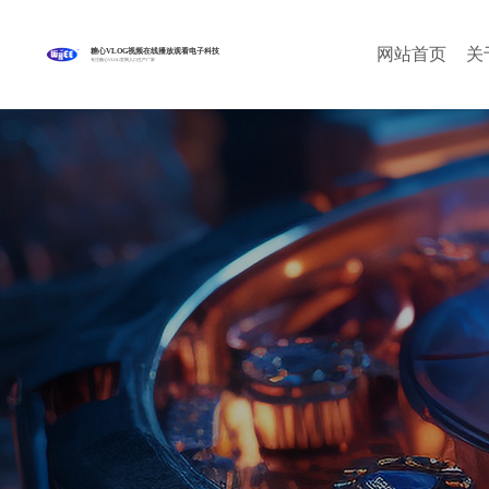
网站首页
关
糖心VLOG视频在线播放观看电子科技
专注糖心VLOG官网入口生产厂家