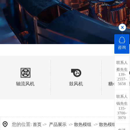
咨询
联系人
蔡先生
139-
2557-
轴流风机
鼓风机
糖心视频
5658
联系人
钱先生
135-
3700-
3970
您的位置:
->
->
->
首页
产品展示
散热模组
散热模组加工