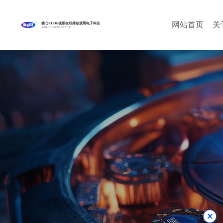
网站首页
关
糖心VLOG视频在线播放观看电子科技
专注糖心VLOG官网入口生产厂家