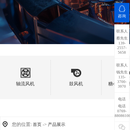
咨询
联系人
蔡先生
139-
2557-
5658
联系人
钱先生
135-
3700-
轴流风机
鼓风机
糖心视频
3970
电话
电话
0769-
8808610
您的位置:
->
首页
产品展示