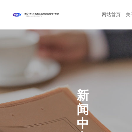
网站首页
关
糖心VLOG视频在线播放观看电子科技
专注糖心VLOG官网入口生产厂家
新
闻
中