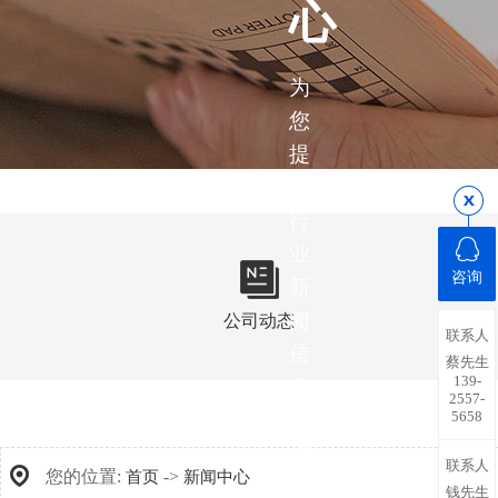
心
为
您
提
供
行
业
咨询
新
闻
公司动态
联系人
信
蔡先生
139-
息，
2557-
5658
带
您
联系人
您的位置:
->
首页
新闻中心
了
钱先生