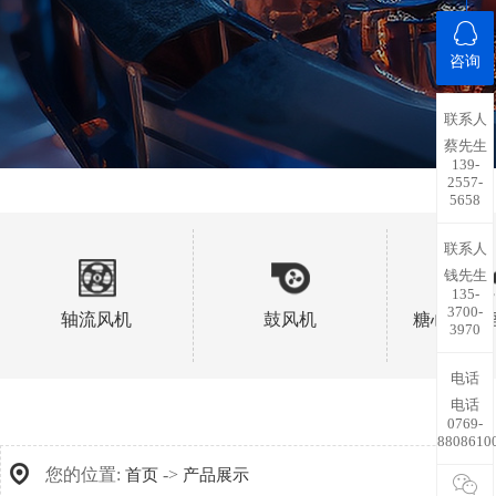
咨询
联系人
蔡先生
139-
2557-
5658
联系人
钱先生
135-
3700-
轴流风机
鼓风机
糖心视频
3970
电话
电话
0769-
8808610
您的位置:
->
首页
产品展示