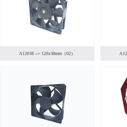
A12038 --> 120x38mm（02）
A12