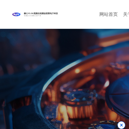
网站首页
关
糖心VLOG视频在线播放观看电子科技
专注糖心VLOG官网入口生产厂家