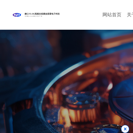
网站首页
关
糖心VLOG视频在线播放观看电子科技
专注糖心VLOG官网入口生产厂家