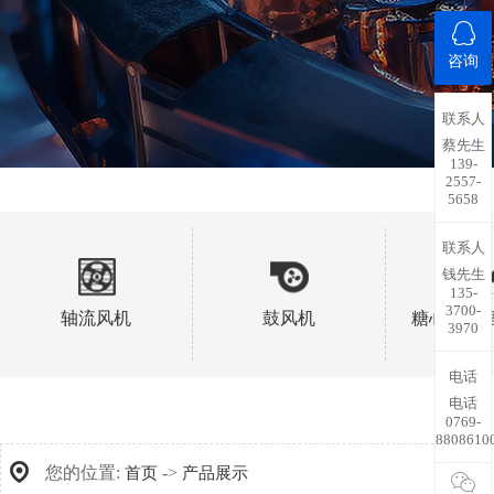
咨询
联系人
蔡先生
139-
2557-
5658
联系人
钱先生
135-
3700-
轴流风机
鼓风机
糖心视频
3970
电话
电话
0769-
8808610
您的位置:
->
首页
产品展示