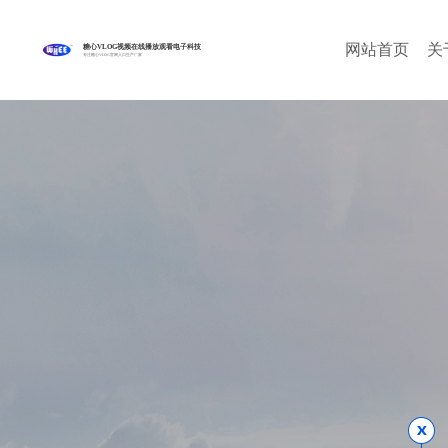
网站首页
关
糖心VLOG视频在线播放观看电子科技
专注糖心VLOG官网入口生产厂家