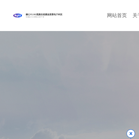
网站首页
关
糖心VLOG视频在线播放观看电子科技
专注糖心VLOG官网入口生产厂家