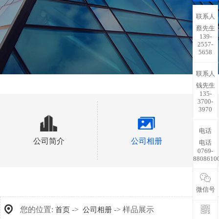
联系人
蔡先生
139-
2557-
5658
联系人
钱先生
135-
3700-
3970
电话
公司简介
公司相册
电话
0769-
8808610
微信号
您的位置:
->
-> 样品展示
首页
公司相册