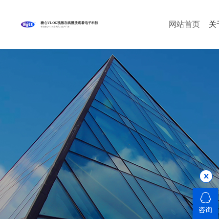
网站首页
关
糖心VLOG视频在线播放观看电子科技
专注糖心VLOG官网入口生产厂家
咨询