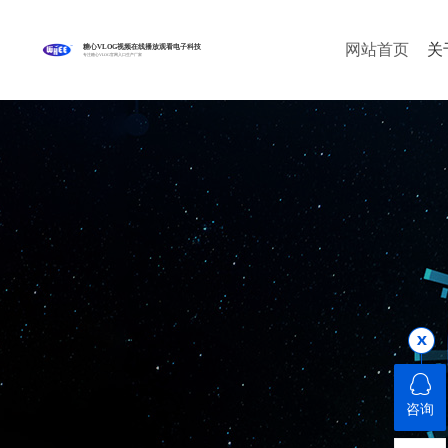
网站首页
关
糖心VLOG视频在线播放观看电子科技
专注糖心VLOG官网入口生产厂家
咨询