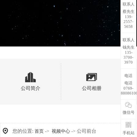
联系人
蔡先生
139-
2557-
5658
联系人
钱先生
135-
3700-
3970
电话
电话
公司简介
公司相册
0769-
8808610
微信号
您的位置:
->
-> 公司前台
首页
视频中心
手机站