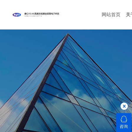
网站首页
关
糖心VLOG视频在线播放观看电子科技
专注糖心VLOG官网入口生产厂家
咨询