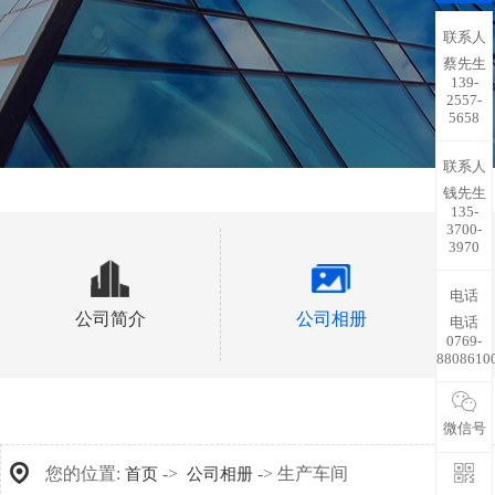
联系人
蔡先生
139-
2557-
5658
联系人
钱先生
135-
3700-
3970
电话
公司简介
公司相册
电话
0769-
8808610
微信号
您的位置:
->
-> 生产车间
首页
公司相册