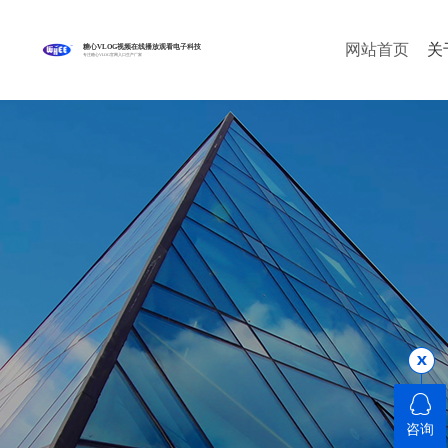
网站首页
关
糖心VLOG视频在线播放观看电子科技
专注糖心VLOG官网入口生产厂家
咨询