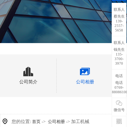
联系人
蔡先生
139-
2557-
5658
联系人
钱先生
135-
3700-
3970
电话
公司简介
公司相册
电话
0769-
8808610
微信号
您的位置:
->
-> 加工机械
首页
公司相册