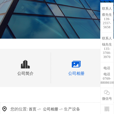
联系人
蔡先生
139-
2557-
5658
联系人
钱先生
135-
3700-
3970
电话
公司简介
公司相册
电话
0769-
8808610
微信号
您的位置:
->
-> 生产设备
首页
公司相册