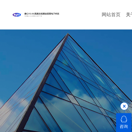
网站首页
关
糖心VLOG视频在线播放观看电子科技
专注糖心VLOG官网入口生产厂家
咨询