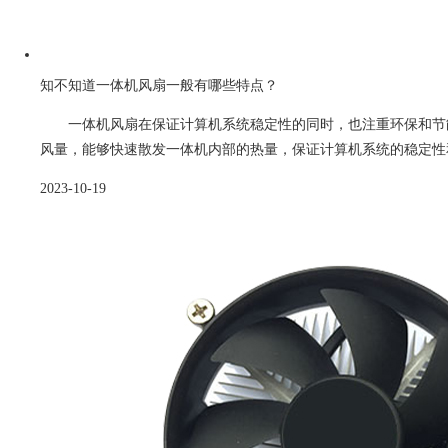
知不知道一体机风扇一般有哪些特点？
一体机风扇在保证计算机系统稳定性的同时，也注重环保和节能设计
风量，能够快速散发一体机内部的热量，保证计算机系统的稳定性和可
2023-10-19