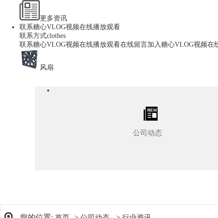
更多资讯
联系糖心VLOG视频在线播放观看
联系方式
clothes
联系糖心VLOG视频在线播放观看
在线留言
加入糖心VLOG视频在
风扇
公司动态
您的位置:
->
->
首页
公司动态
行业资讯