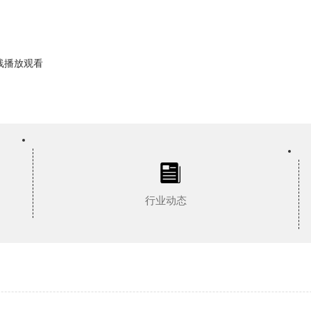
线播放观看
行业动态