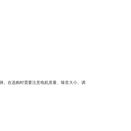
。在选购时需要注意电机质量、噪音大小、调