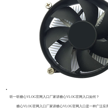
听一听糖心VLOG官网入口厂家讲糖心VLOG官网入口如何？
糖心VLOG官网入口厂家讲糖心VLOG官网入口是一种广泛应用于各种设备