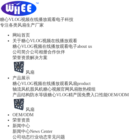
糖心VLOG视频在线播放观看电子科技
专注各类风扇生产厂家
网站首页
关于糖心VLOG视频在线播放观看
糖心VLOG视频在线播放观看电子
about us
公司简介
公司相册
合作伙伴
荣誉资质
解决方案
风扇
产品展示
糖心VLOG视频在线播放观看风扇
product
轴流风机
股风机
糖心视频官网风扇
散热模组
产品结构
防水等级
糖心VLOG精产国免费入口性能
OEM/ODM
风扇
OEM/ODM
荣誉资质
新闻中心
新闻中心
News Center
公司动态
行业动态
常见问题