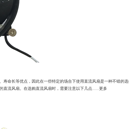
、寿命长等优点，因此在一些特定的场合下使用直流风扇是一种不错的选择
流风扇。在选购直流风扇时，需要注意以下几点......更多