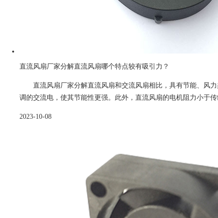
直流风扇厂家分解直流风扇哪个特点较有吸引力？
直流风扇厂家分解直流风扇和交流风扇相比，具有节能、风力柔和舒适
调的交流电，使其节能性更强。此外，直流风扇的电机阻力小于传统交
2023-10-08